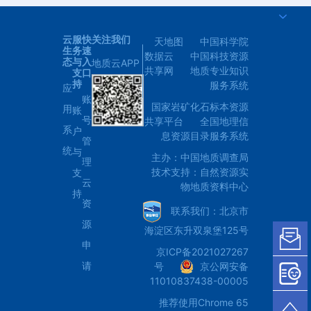
云
服
快
关注我们
天地图
中国科学院
生
务
速
数据云
中国科技资源
态
与
入
地质云APP
共享网
地质专业知识
支
口
持
服务系统
应
账
国家岩矿化石标本资源
用
账
号
共享平台
全国地理信
系
户
息资源目录服务系统
管
统
与
主办：中国地质调查局
理
技术支持：自然资源实
支
云
物地质资料中心
持
资
联系我们：北京市
源
海淀区东升双泉堡125号
申
京ICP备2021027267
请
号
京公网安备
11010837438-00005
推荐使用Chrome 65